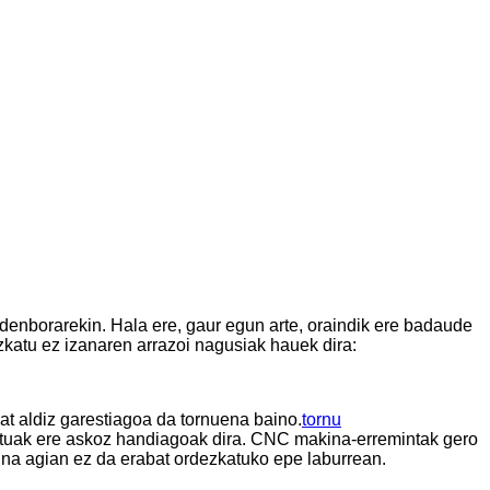
denborarekin. Hala ere, gaur egun arte, oraindik ere badaude
zkatu ez izanaren arrazoi nagusiak hauek dira:
at aldiz garestiagoa da tornuena baino.
tornu
ostuak ere askoz handiagoak dira. CNC makina-erremintak gero
kina agian ez da erabat ordezkatuko epe laburrean.