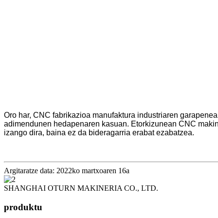
Oro har, CNC fabrikazioa manufaktura industriaren garapenean
adimendunen hedapenaren kasuan. Etorkizunean CNC makina-
izango dira, baina ez da bideragarria erabat ezabatzea.
Argitaratze data: 2022ko martxoaren 16a
SHANGHAI OTURN MAKINERIA CO., LTD.
produktu