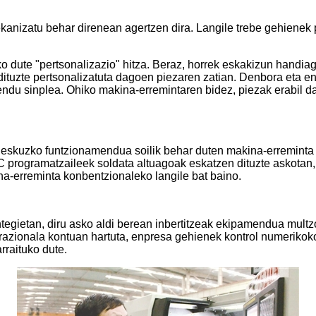
kanizatu behar direnean agertzen dira. Langile trebe gehienek
 dute "pertsonalizazio" hitza. Beraz, horrek eskakizun handiag
dituzte pertsonalizatuta dagoen piezaren zatian. Denbora eta 
u sinplea. Ohiko makina-erremintaren bidez, piezak erabil dai
 eskuzko funtzionamendua soilik behar duten makina-erreminta
NC programatzaileek soldata altuagoak eskatzen dituzte askota
a-erreminta konbentzionaleko langile bat baino.
egietan, diru asko aldi berean inbertitzeak ekipamendua multz
rrazionala kontuan hartuta, enpresa gehienek kontrol numerik
rraituko dute.