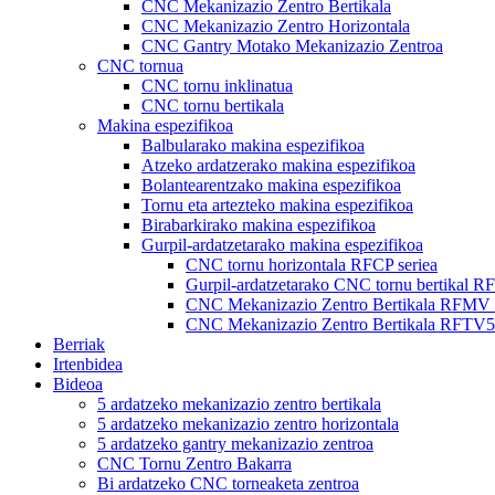
CNC Mekanizazio Zentro Bertikala
CNC Mekanizazio Zentro Horizontala
CNC Gantry Motako Mekanizazio Zentroa
CNC tornua
CNC tornu inklinatua
CNC tornu bertikala
Makina espezifikoa
Balbularako makina espezifikoa
Atzeko ardatzerako makina espezifikoa
Bolantearentzako makina espezifikoa
Tornu eta artezteko makina espezifikoa
Birabarkirako makina espezifikoa
Gurpil-ardatzetarako makina espezifikoa
CNC tornu horizontala RFCP seriea
Gurpil-ardatzetarako CNC tornu bertikal RF
CNC Mekanizazio Zentro Bertikala RFMV 
CNC Mekanizazio Zentro Bertikala RFTV
Berriak
Irtenbidea
Bideoa
5 ardatzeko mekanizazio zentro bertikala
5 ardatzeko mekanizazio zentro horizontala
5 ardatzeko gantry mekanizazio zentroa
CNC Tornu Zentro Bakarra
Bi ardatzeko CNC torneaketa zentroa