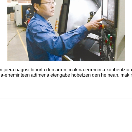
 joera nagusi bihurtu den arren, makina-erreminta konbentzion
erreminteen adimena etengabe hobetzen den heinean, makina-