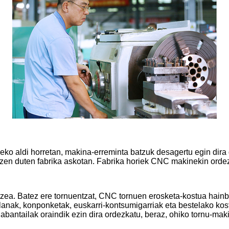
ko aldi horretan, makina-erreminta batzuk desagertu egin dira 
aitzen duten fabrika askotan. Fabrika horiek CNC makinekin orde
tzea. Batez ere tornuentzat, CNC tornuen erosketa-kostua hainb
-lanak, konponketak, euskarri-kontsumigarriak eta bestelako k
 abantailak oraindik ezin dira ordezkatu, beraz, ohiko tornu-ma