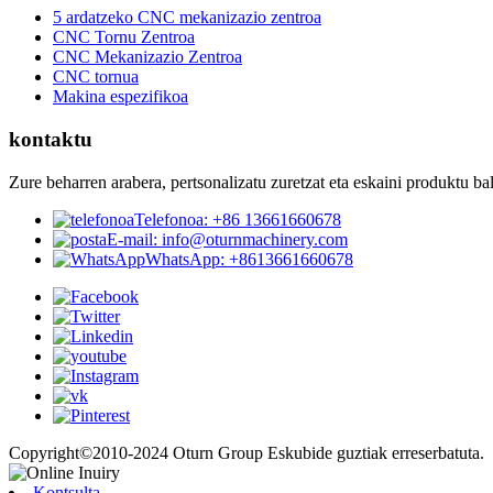
5 ardatzeko CNC mekanizazio zentroa
CNC Tornu Zentroa
CNC Mekanizazio Zentroa
CNC tornua
Makina espezifikoa
kontaktu
Zure beharren arabera, pertsonalizatu zuretzat eta eskaini produktu ba
Telefonoa: +86 13661660678
E-mail: info@oturnmachinery.com
WhatsApp: +8613661660678
Copyright©2010-2024 Oturn Group Eskubide guztiak erreserbatuta.
Kontsulta