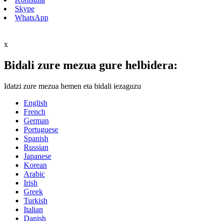
Skype
WhatsApp
x
Bidali zure mezua gure helbidera:
Idatzi zure mezua hemen eta bidali iezaguzu
English
French
German
Portuguese
Spanish
Russian
Japanese
Korean
Arabic
Irish
Greek
Turkish
Italian
Danish