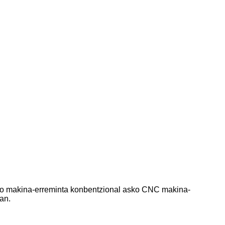
ako makina-erreminta konbentzional asko CNC makina-
an.