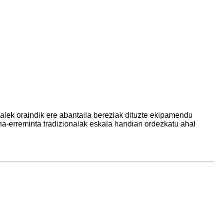
alek oraindik ere abantaila bereziak dituzte ekipamendu
erreminta tradizionalak eskala handian ordezkatu ahal