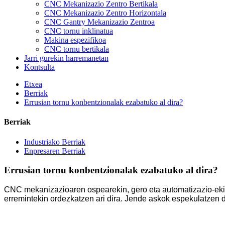
CNC Mekanizazio Zentro Bertikala
CNC Mekanizazio Zentro Horizontala
CNC Gantry Mekanizazio Zentroa
CNC tornu inklinatua
Makina espezifikoa
CNC tornu bertikala
Jarri gurekin harremanetan
Kontsulta
Etxea
Berriak
Errusian tornu konbentzionalak ezabatuko al dira?
Berriak
Industriako Berriak
Enpresaren Berriak
Errusian tornu konbentzionalak ezabatuko al dira?
CNC mekanizazioaren ospearekin, gero eta automatizazio-eki
erremintekin ordezkatzen ari dira. Jende askok espekulatzen d