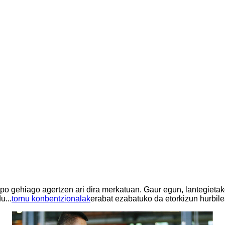
po gehiago agertzen ari dira merkatuan. Gaur egun, lantegiet
u...
tornu konbentzionalak
erabat ezabatuko da etorkizun hurbile