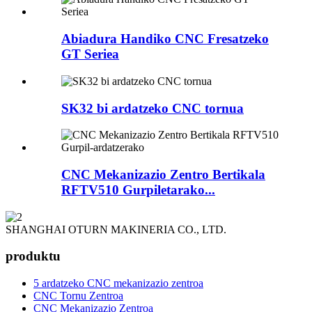
Abiadura Handiko CNC Fresatzeko
GT Seriea
SK32 bi ardatzeko CNC tornua
CNC Mekanizazio Zentro Bertikala
RFTV510 Gurpiletarako...
SHANGHAI OTURN MAKINERIA CO., LTD.
produktu
5 ardatzeko CNC mekanizazio zentroa
CNC Tornu Zentroa
CNC Mekanizazio Zentroa