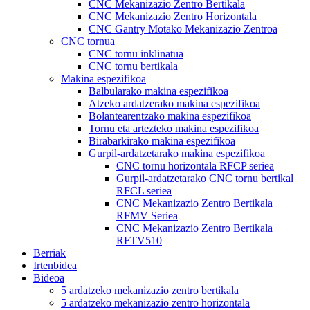
CNC Mekanizazio Zentro Bertikala
CNC Mekanizazio Zentro Horizontala
CNC Gantry Motako Mekanizazio Zentroa
CNC tornua
CNC tornu inklinatua
CNC tornu bertikala
Makina espezifikoa
Balbularako makina espezifikoa
Atzeko ardatzerako makina espezifikoa
Bolantearentzako makina espezifikoa
Tornu eta artezteko makina espezifikoa
Birabarkirako makina espezifikoa
Gurpil-ardatzetarako makina espezifikoa
CNC tornu horizontala RFCP seriea
Gurpil-ardatzetarako CNC tornu bertikal
RFCL seriea
CNC Mekanizazio Zentro Bertikala
RFMV Seriea
CNC Mekanizazio Zentro Bertikala
RFTV510
Berriak
Irtenbidea
Bideoa
5 ardatzeko mekanizazio zentro bertikala
5 ardatzeko mekanizazio zentro horizontala