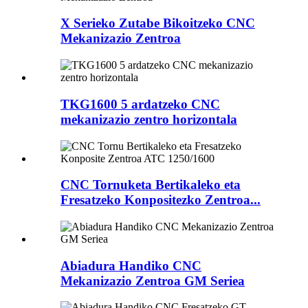
X Serieko Zutabe Bikoitzeko CNC
Mekanizazio Zentroa
TKG1600 5 ardatzeko CNC
mekanizazio zentro horizontala
CNC Tornuketa Bertikaleko eta
Fresatzeko Konpositezko Zentroa...
Abiadura Handiko CNC
Mekanizazio Zentroa GM Seriea