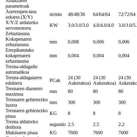
Ardatzaren
parametroak
Aurrerapen-tasa
m/min
48/48/36
64/64/64
72/72/64
azkarra (X/Y)
X/Y/Z ardatzeko
KW
3.0/3.0/3.0
4.0/4.0/4.0
3.0/3.0/5
servomotorra
Zehaztasuna
Kokapenaren
mm
0,008
0,006
0,006
zehaztasuna
Errepikatutako
kokapenaren
mm
0,004
0,004
0,004
zehaztasuna
Tresna-aldagailu
automatikoa
Tresna-aldagaiaren
24 (30
24 (30
24 (30
PCak
edukiera
Aukerakoa)
Aukerakoa)
Aukerako
Tresnaren diametro
mm
80
80
80
maximoa
Tresnaren gehienezko
mm
300
300
300
luzera
Tresnaren gehienezko
KG
8
8
8
pisua
Tresna aldatzeko
segundo
2.5
2.5
2.2
denbora
Makinaren pisua
KG
7600
7600
7600