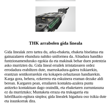
THK arrabolen gida lineala
Gida linealak zero tartea du, arku-ebaketa, ebaketa biselatua eta
gainazalaren ehundura nahiko uniformea ​​da. Abiadura handiko
funtzionamendurako egokia da eta makinak behar duen potentzia
asko murrizten du. Gida lineal errailek irristatzearen ordez
errodadura erabiltzen dute, marruskadura-galera txikiarekin,
erantzun sentikorrarekin eta kokapen-zehaztasun handiarekin.
Karga gora, behera, ezkerrera eta eskuinera eraman dezake aldi
berean. Kargaren pean, errailaren kontaktu-azalera puntu
anitzeko kontaktuan dago oraindik, eta ebaketaren zurruntasuna
ez da murriztuko; Muntaketa erraza eta trukagarria eta
lubrifikazio-egitura sinplea; gida linealek higadura oso txikia dute
eta iraunkorrak dira.