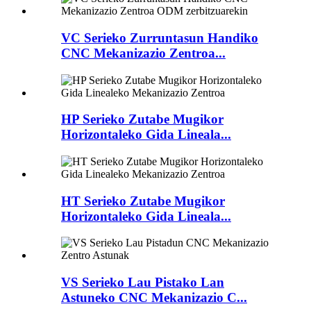
VC Serieko Zurruntasun Handiko
CNC Mekanizazio Zentroa...
HP Serieko Zutabe Mugikor
Horizontaleko Gida Lineala...
HT Serieko Zutabe Mugikor
Horizontaleko Gida Lineala...
VS Serieko Lau Pistako Lan
Astuneko CNC Mekanizazio C...