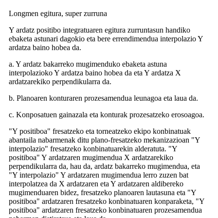
Longmen egitura, super zurruna
Y ardatz positibo integratuaren egitura zurruntasun handiko
ebaketa astunari dagokio eta bere errendimendua interpolazio Y
ardatza baino hobea da.
a. Y ardatz bakarreko mugimenduko ebaketa astuna
interpolazioko Y ardatza baino hobea da eta Y ardatza X
ardatzarekiko perpendikularra da.
b. Planoaren konturaren prozesamendua leunagoa eta laua da.
c. Konposatuen gainazala eta konturak prozesatzeko erosoagoa.
"Y positiboa" fresatzeko eta torneatzeko ekipo konbinatuak
abantaila nabarmenak ditu plano-fresatzeko mekanizazioan "Y
interpolazio" fresatzeko konbinatuarekin alderatuta. "Y
positiboa" Y ardatzaren mugimendua X ardatzarekiko
perpendikularra da, hau da, ardatz bakarreko mugimendua, eta
"Y interpolazio" Y ardatzaren mugimendua lerro zuzen bat
interpolatzea da X ardatzaren eta Y ardatzaren aldibereko
mugimenduaren bidez, fresatzeko planoaren lautasuna eta "Y
positiboa" ardatzaren fresatzeko konbinatuaren konparaketa, "Y
positiboa" ardatzaren fresatzeko konbinatuaren prozesamendua