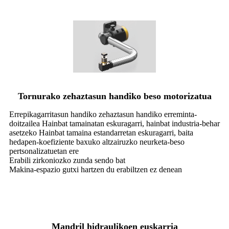
Tornurako zehaztasun handiko beso motorizatua
Errepikagarritasun handiko zehaztasun handiko erreminta-
doitzailea Hainbat tamainatan eskuragarri, hainbat industria-behar
asetzeko Hainbat tamaina estandarretan eskuragarri, baita
hedapen-koefiziente baxuko altzairuzko neurketa-beso
pertsonalizatuetan ere
Erabili zirkoniozko zunda sendo bat
Makina-espazio gutxi hartzen du erabiltzen ez denean
Mandril hidraulikoen euskarria