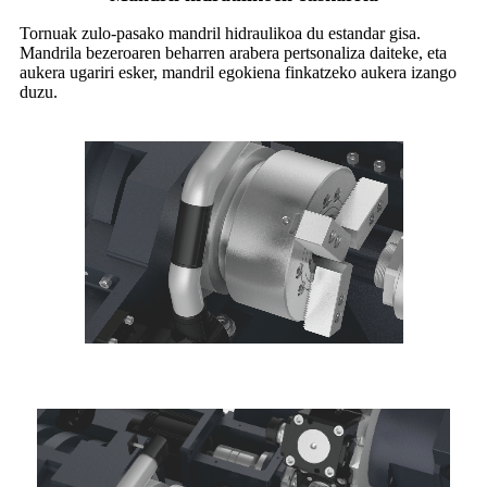
Tornuak zulo-pasako mandril hidraulikoa du estandar gisa.
Mandrila bezeroaren beharren arabera pertsonaliza daiteke, eta
aukera ugariri esker, mandril egokiena finkatzeko aukera izango
duzu.