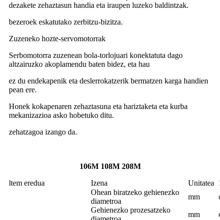
dezakete zehaztasun handia eta iraupen luzeko baldintzak.
bezeroek eskatutako zerbitzu-bizitza.
Zuzeneko hozte-servomotorrak
Serbomotorra zuzenean bola-torlojuari konektatuta dago
altzairuzko akoplamendu baten bidez, eta hau
ez du endekapenik eta deslerrokatzerik bermatzen karga handien
pean ere.
Honek kokapenaren zehaztasuna eta hariztaketa eta kurba
mekanizazioa asko hobetuko ditu.
zehatzagoa izango da.
106M 108M 208M
ltem eredua
Izena
Unitatea
Ohean biratzeko gehienezko
mm
diametroa
Gehienezko prozesatzeko
mm
diametroa