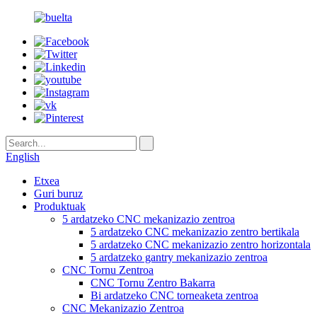
English
Etxea
Guri buruz
Produktuak
5 ardatzeko CNC mekanizazio zentroa
5 ardatzeko CNC mekanizazio zentro bertikala
5 ardatzeko CNC mekanizazio zentro horizontala
5 ardatzeko gantry mekanizazio zentroa
CNC Tornu Zentroa
CNC Tornu Zentro Bakarra
Bi ardatzeko CNC torneaketa zentroa
CNC Mekanizazio Zentroa