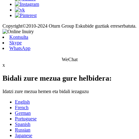
Copyright©2010-2024 Oturn Group Eskubide guztiak erreserbatuta.
Kontsulta
Skype
WhatsApp
WeChat
x
Bidali zure mezua gure helbidera:
Idatzi zure mezua hemen eta bidali iezaguzu
English
French
German
Portuguese
Spanish
Russian
Japanese