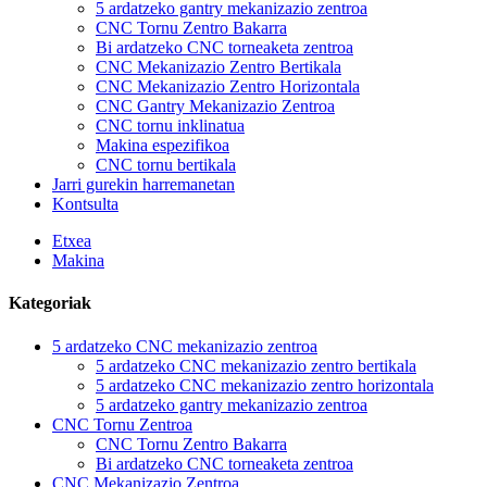
5 ardatzeko gantry mekanizazio zentroa
CNC Tornu Zentro Bakarra
Bi ardatzeko CNC torneaketa zentroa
CNC Mekanizazio Zentro Bertikala
CNC Mekanizazio Zentro Horizontala
CNC Gantry Mekanizazio Zentroa
CNC tornu inklinatua
Makina espezifikoa
CNC tornu bertikala
Jarri gurekin harremanetan
Kontsulta
Etxea
Makina
Kategoriak
5 ardatzeko CNC mekanizazio zentroa
5 ardatzeko CNC mekanizazio zentro bertikala
5 ardatzeko CNC mekanizazio zentro horizontala
5 ardatzeko gantry mekanizazio zentroa
CNC Tornu Zentroa
CNC Tornu Zentro Bakarra
Bi ardatzeko CNC torneaketa zentroa
CNC Mekanizazio Zentroa