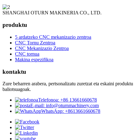
SHANGHAI OTURN MAKINERIA CO., LTD.
produktu
5 ardatzeko CNC mekanizazio zentroa
CNC Tornu Zentroa
CNC Mekanizazio Zentroa
CNC tornua
Makina espezifikoa
kontaktu
Zure beharren arabera, pertsonalizatu zuretzat eta eskaini produktu
baliotsuagoak.
Telefonoa: +86 13661660678
E-mail: info@oturnmachinery.com
WhatsApp: +8613661660678