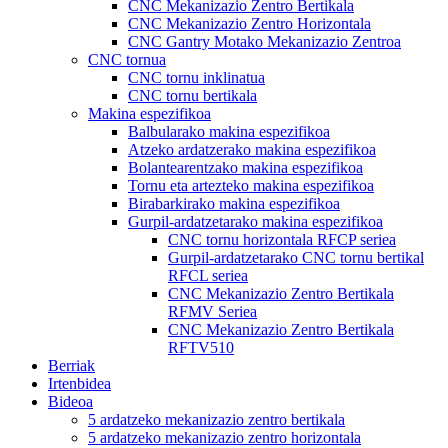
CNC Mekanizazio Zentro Bertikala
CNC Mekanizazio Zentro Horizontala
CNC Gantry Motako Mekanizazio Zentroa
CNC tornua
CNC tornu inklinatua
CNC tornu bertikala
Makina espezifikoa
Balbularako makina espezifikoa
Atzeko ardatzerako makina espezifikoa
Bolantearentzako makina espezifikoa
Tornu eta artezteko makina espezifikoa
Birabarkirako makina espezifikoa
Gurpil-ardatzetarako makina espezifikoa
CNC tornu horizontala RFCP seriea
Gurpil-ardatzetarako CNC tornu bertikal
RFCL seriea
CNC Mekanizazio Zentro Bertikala
RFMV Seriea
CNC Mekanizazio Zentro Bertikala
RFTV510
Berriak
Irtenbidea
Bideoa
5 ardatzeko mekanizazio zentro bertikala
5 ardatzeko mekanizazio zentro horizontala