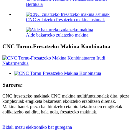
Bertikala
CNC zulatzeko fresatzeko makina astunak
Alde bakarreko zulatzeko makina
CNC Tornu-Fresatzeko Makina Konbinatua
Sarrera:
CNC fresatzeko makinak CNC makina multifuntzionalak dira, pieza
konplexuak eragiketa bakarrean ekoizteko erabiltzen direnak.
Makina hauek pieza bat biratzeko eta biraketa-tresnen eragiketak
aplikatzeko gai dira, hala nola, fresatzeko makinak.
Bidali mezu elektroniko bat guregana