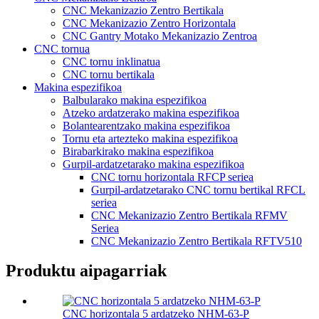
CNC Mekanizazio Zentro Bertikala
CNC Mekanizazio Zentro Horizontala
CNC Gantry Motako Mekanizazio Zentroa
CNC tornua
CNC tornu inklinatua
CNC tornu bertikala
Makina espezifikoa
Balbularako makina espezifikoa
Atzeko ardatzerako makina espezifikoa
Bolantearentzako makina espezifikoa
Tornu eta artezteko makina espezifikoa
Birabarkirako makina espezifikoa
Gurpil-ardatzetarako makina espezifikoa
CNC tornu horizontala RFCP seriea
Gurpil-ardatzetarako CNC tornu bertikal RFCL
seriea
CNC Mekanizazio Zentro Bertikala RFMV
Seriea
CNC Mekanizazio Zentro Bertikala RFTV510
Produktu aipagarriak
CNC horizontala 5 ardatzeko NHM-63-P