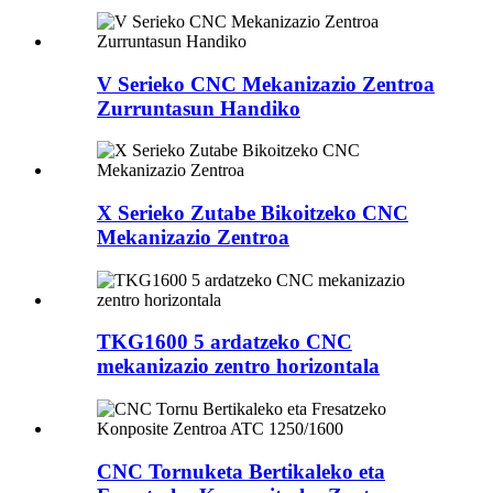
V Serieko CNC Mekanizazio Zentroa
Zurruntasun Handiko
X Serieko Zutabe Bikoitzeko CNC
Mekanizazio Zentroa
TKG1600 5 ardatzeko CNC
mekanizazio zentro horizontala
CNC Tornuketa Bertikaleko eta