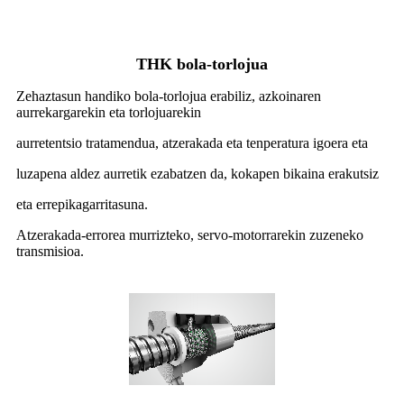
THK bola-torlojua
Zehaztasun handiko bola-torlojua erabiliz, azkoinaren
aurrekargarekin eta torlojuarekin
aurretentsio tratamendua, atzerakada eta tenperatura igoera eta
luzapena aldez aurretik ezabatzen da, kokapen bikaina erakutsiz
eta errepikagarritasuna.
Atzerakada-errorea murrizteko, servo-motorrarekin zuzeneko
transmisioa.