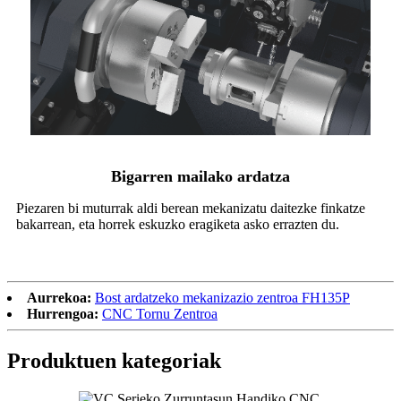
Bigarren mailako ardatza
Piezaren bi muturrak aldi berean mekanizatu daitezke finkatze
bakarrean, eta horrek eskuzko eragiketa asko errazten du.
Aurrekoa:
Bost ardatzeko mekanizazio zentroa FH135P
Hurrengoa:
CNC Tornu Zentroa
Produktuen kategoriak