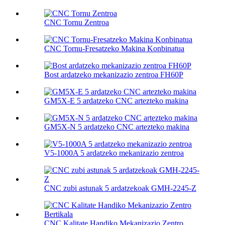
CNC Tornu Zentroa
CNC Tornu-Fresatzeko Makina Konbinatua
Bost ardatzeko mekanizazio zentroa FH60P
GM5X-E 5 ardatzeko CNC artezteko makina
GM5X-N 5 ardatzeko CNC artezteko makina
V5-1000A 5 ardatzeko mekanizazio zentroa
CNC zubi astunak 5 ardatzekoak GMH-2245-Z
CNC Kalitate Handiko Mekanizazio Zentro