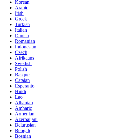
Korean
Arabic
Irish
Greek
Turkish
Italian
Danish
Romanian
Indonesian
Czech
Afrikaans
Swedish
Polish
Basque
Catalan
Esperanto
Hindi
Lao
Albanian
Amharic
Armenian
Azerbaijani
Belarusian
Bengali
Bosnian