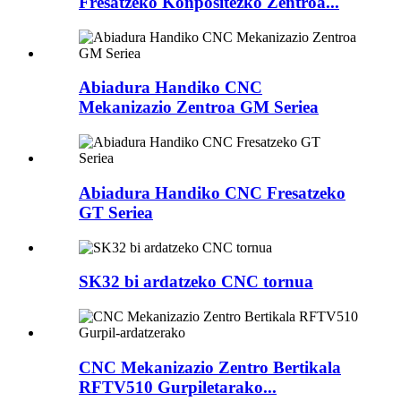
Fresatzeko Konpositezko Zentroa...
Abiadura Handiko CNC
Mekanizazio Zentroa GM Seriea
Abiadura Handiko CNC Fresatzeko
GT Seriea
SK32 bi ardatzeko CNC tornua
CNC Mekanizazio Zentro Bertikala
RFTV510 Gurpiletarako...