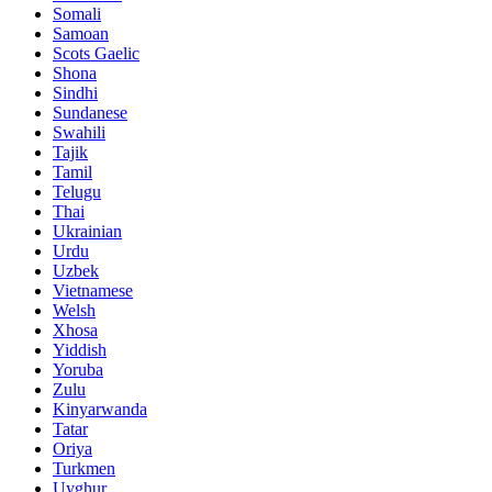
Somali
Samoan
Scots Gaelic
Shona
Sindhi
Sundanese
Swahili
Tajik
Tamil
Telugu
Thai
Ukrainian
Urdu
Uzbek
Vietnamese
Welsh
Xhosa
Yiddish
Yoruba
Zulu
Kinyarwanda
Tatar
Oriya
Turkmen
Uyghur