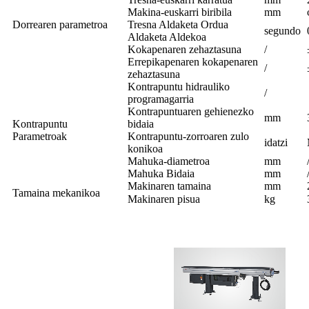
Makina-euskarri biribila
mm
Dorrearen parametroa
Tresna Aldaketa Ordua
segundo
Aldaketa Aldekoa
Kokapenaren zehaztasuna
/
Errepikapenaren kokapenaren
/
zehaztasuna
Kontrapuntu hidrauliko
/
programagarria
Kontrapuntuaren gehienezko
mm
Kontrapuntu
bidaia
Parametroak
Kontrapuntu-zorroaren zulo
idatzi
konikoa
Mahuka-diametroa
mm
Mahuka Bidaia
mm
Makinaren tamaina
mm
Tamaina mekanikoa
Makinaren pisua
kg