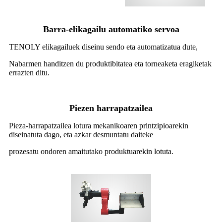
Barra-elikagailu automatiko servoa
TENOLY elikagailuek diseinu sendo eta automatizatua dute,
Nabarmen handitzen du produktibitatea eta torneaketa eragiketak
errazten ditu.
Piezen harrapatzailea
Pieza-harrapatzailea lotura mekanikoaren printzipioarekin
diseinatuta dago, eta azkar desmuntatu daiteke
prozesatu ondoren amaitutako produktuarekin lotuta.