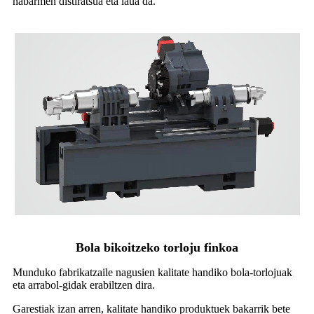
nabarmen distiratsua eta laua da.
Bola bikoitzeko torloju finkoa
Munduko fabrikatzaile nagusien kalitate handiko bola-torlojuak
eta arrabol-gidak erabiltzen dira.
Garestiak izan arren, kalitate handiko produktuek bakarrik bete