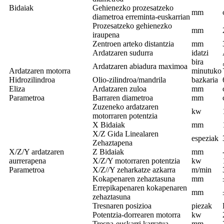
Bidaiak
Gehienezko prozesatzeko
mm
diametroa erreminta-euskarrian
Prozesatzeko gehienezko
mm
iraupena
Zentroen arteko distantzia
mm
Ardatzaren sudurra
idatzi
bira
Ardatzaren abiadura maximoa
Ardatzaren motorra
minutuko
Hidrozilindroa
Olio-zilindroa/mandrila
bazkaria
Eliza
Ardatzaren zuloa
mm
Parametroa
Barraren diametroa
mm
Zuzeneko ardatzaren
kw
motorraren potentzia
X Bidaiak
mm
X/Z Gida Linealaren
espeziak
Zehaztapena
X/Z/Y ardatzaren
Z Bidaiak
mm
aurrerapena
X/Z/Y motorraren potentzia
kw
Parametroa
X/Z//Y zeharkatze azkarra
m/min
Kokapenaren zehaztasuna
mm
Errepikapenaren kokapenaren
mm
zehaztasuna
Tresnaren posizioa
piezak
Potentzia-dorrearen motorra
kw
Tresna-euskarri karratua
mm